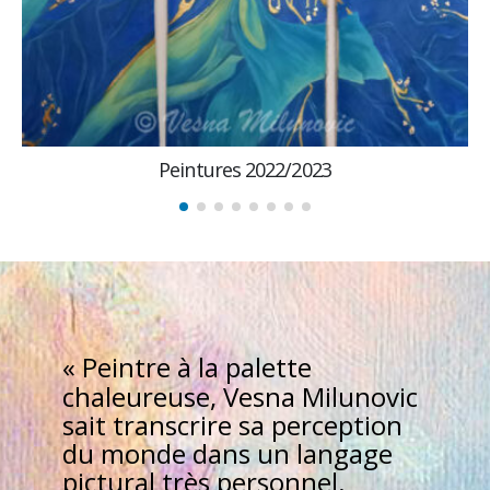
22/2023
Paysages Abst
«
Peintre à la palette
chaleureuse, Vesna Milunovic
sait transcrire sa perception
du monde dans un langage
pictural très personnel.